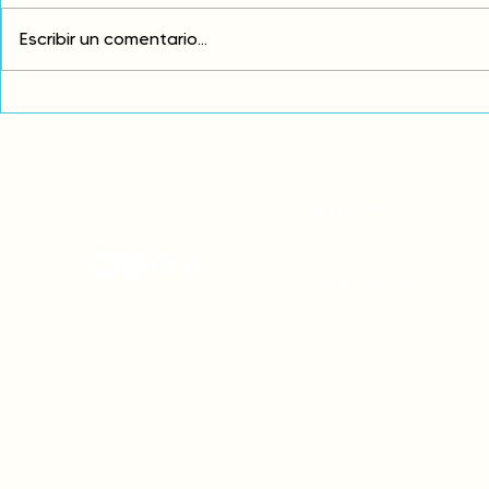
Escribir un comentario...
Comunidades asháninkas
COP30: Resi
actualizan sus estatutos
frente a la
comunales para fortalecer
complicidad
su autonomía y gobernanza
climática
territorial.
CONTACTO
onamiap.org
Jr. Santa Rosa 327 Lima, Perú.
01-4280635 / 953 532 064
onamiap@onamiap.org