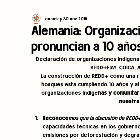
onamiap
30 nov 2018
Cambio climático
Navegador indígena
Publicaciones
Alemania: Organizac
pronuncian a 10 año
Alertas
Pronunciamientos
Observatorio de consulta previa
Declaración de organizaciones Indígena
REDD+FIAY, COICA, 
jóvenes indígenas
Incidencias
incidencia
PNPI
La construcción de REDD+ como una re
bosques está cumpliendo 10 años y al 
organizaciones indíge
nas y comunitar
nuestra
Reconoce
mos que la discusión de REDD+
capacidades técnicas en los gobiernos
emisiones por deforestación y degrad