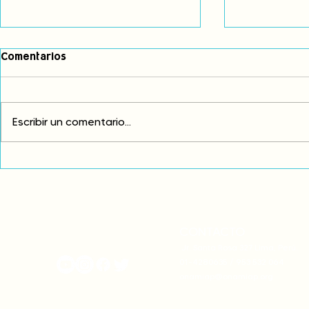
Comentarios
Escribir un comentario...
Comunidades asháninkas
COP30: Resi
actualizan sus estatutos
frente a la
comunales para fortalecer
complicidad
su autonomía y gobernanza
climática
territorial.
CONTACTO
onamiap.org
Jr. Santa Rosa 327 Lima, Perú.
01-4280635 / 953 532 064
onamiap@onamiap.org