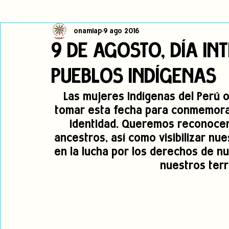
onamiap
9 ago 2016
Cambio climático
Navegador indígena
Publicaciones
9 DE AGOSTO, DÍA IN
PUEBLOS INDÍGENAS
Alertas
Pronunciamientos
Observatorio de consulta previa
Las mujeres indígenas del Perú
tomar esta fecha para conmemorar
jóvenes indígenas
Incidencias
incidencia
PNPI
identidad. Queremos reconocer
ancestros, así como visibilizar n
en la lucha por los derechos de n
nuestros terri